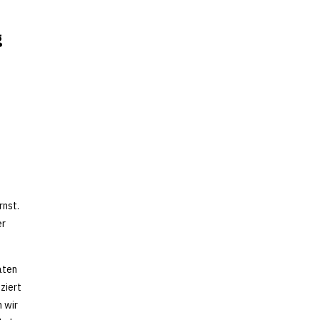
g
rnst.
er
aten
ziert
 wir