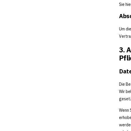
Sie hie
Absc
Um die
Vertra
3. 
Pfl
Dat
Die Be
Wir be
gesetz
Wenn 
erhobe
werden