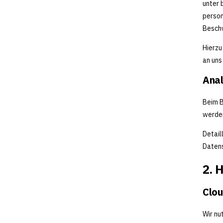
unter 
person
Beschw
Hierzu
an uns
Anal
Beim B
werden
Detail
Datens
2. 
Clou
Wir nu