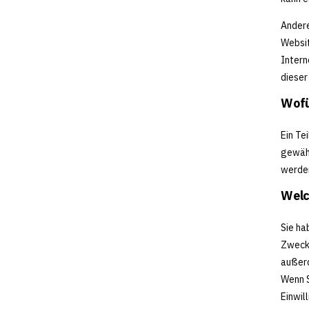
Andere
Websit
Intern
dieser
Wofü
Ein Te
gewähr
werde
Welc
Sie ha
Zweck 
außerd
Wenn S
Einwil