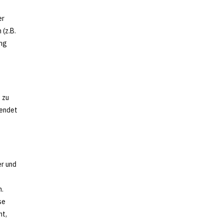
er
 (z.B.
ung
 zu
wendet
er und
n.
se
ht,