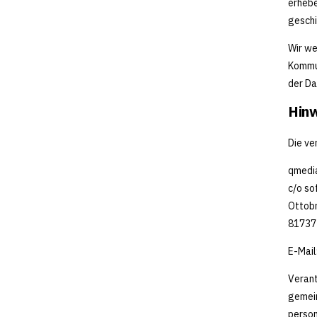
erhebe
geschi
Wir we
Kommun
der Da
Hinw
Die ve
qmedi
c/o s
Ottobr
81737
E-Mail
Verant
gemein
person