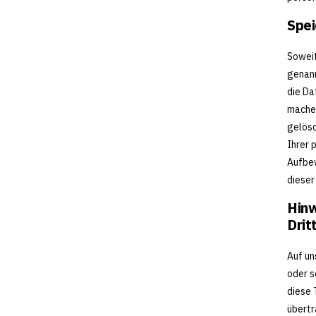
Spei
Soweit
genann
die Da
machen
gelösc
Ihrer 
Aufbew
dieser
Hinw
Drit
Auf un
oder s
diese 
übertr