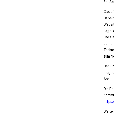
St., S
Cloudf
Dabei 
Websit
Lage, 
und al
dem In
Techno
zum hi
Der Ei
möglic
Abs. 1 
Die Da
Kommis
https:
Weiter