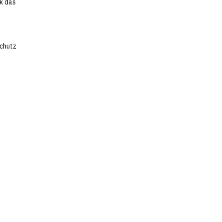
ck das
Schutz