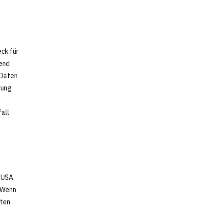
r
ck für
tend
 Daten
rung
all
n USA
. Wenn
aten