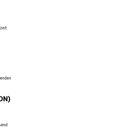
zeit
genden
CDN)
nsend