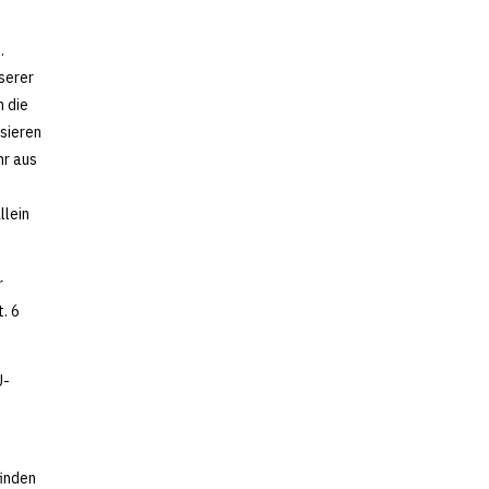
.
serer
n die
sieren
hr aus
llein
r
. 6
U-
finden