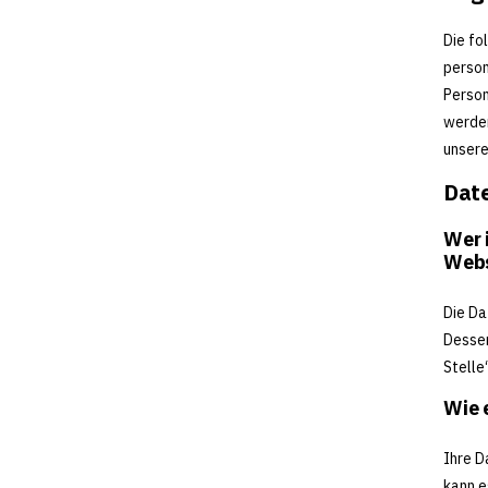
Die fo
person
Person
werden
unsere
Date
Wer 
Webs
Die Da
Dessen
Stelle
Wie 
Ihre D
kann e