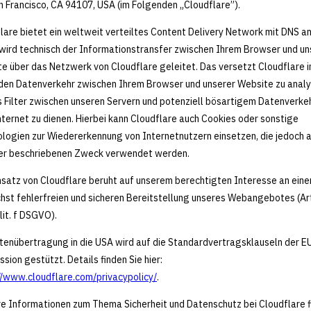
an Francisco, CA 94107, USA (im Folgenden „Cloudflare”).
lare bietet ein weltweit verteiltes Content Delivery Network mit DNS an
wird technisch der Informationstransfer zwischen Ihrem Browser und un
e über das Netzwerk von Cloudflare geleitet. Das versetzt Cloudflare i
den Datenverkehr zwischen Ihrem Browser und unserer Website zu analy
s Filter zwischen unseren Servern und potenziell bösartigem Datenverke
ternet zu dienen. Hierbei kann Cloudflare auch Cookies oder sonstige
logien zur Wiedererkennung von Internetnutzern einsetzen, die jedoch a
er beschriebenen Zweck verwendet werden.
nsatz von Cloudflare beruht auf unserem berechtigten Interesse an eine
hst fehlerfreien und sicheren Bereitstellung unseres Webangebotes (Art
lit. f DSGVO).
tenübertragung in die USA wird auf die Standardvertragsklauseln der E
sion gestützt. Details finden Sie hier:
//www.cloudflare.com/privacypolicy/
.
e Informationen zum Thema Sicherheit und Datenschutz bei Cloudflare 