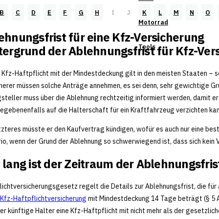
B
C
D
E
F
G
H
I
J
K
L
M
N
O
Motorrad
ehnungsfrist für eine Kfz-Versicherung
Tools
tergrund der Ablehnungsfrist für Kfz-Ve
e Kfz-Haftpflicht mit der Mindestdeckung gilt in den meisten Staaten – 
herer müssen solche Anträge annehmen, es sei denn, sehr gewichtige Gr
steller muss über die Ablehnung rechtzeitig informiert werden, damit er
egebenenfalls auf die Halterschaft für ein Kraftfahrzeug verzichten kan
tzteres müsste er den Kaufvertrag kündigen, wofür es auch nur eine besti
io, wenn der Grund der Ablehnung so schwerwiegend ist, dass sich kein V
 lang ist der Zeitraum der Ablehnungsfris
lichtversicherungsgesetz regelt die Details zur Ablehnungsfrist, die für
Kfz-Haftpflichtversicherung
mit Mindestdeckung 14 Tage beträgt (§ 5 Ab
er künftige Halter eine Kfz-Haftpflicht mit nicht mehr als der gesetzl