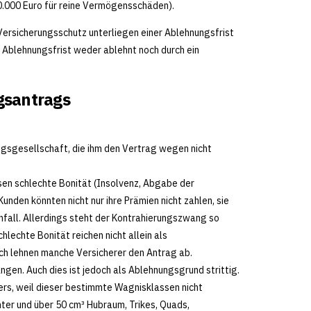
50.000 Euro für reine Vermögensschäden).
rsicherungsschutz unterliegen einer Ablehnungsfrist
Ablehnungsfrist weder ablehnt noch durch ein
gsantrags
gsgesellschaft, die ihm den Vertrag wegen nicht
ssen schlechte Bonität (Insolvenz, Abgabe der
nden könnten nicht nur ihre Prämien nicht zahlen, sie
nfall. Allerdings steht der Kontrahierungszwang so
lechte Bonität reichen nicht allein als
h lehnen manche Versicherer den Antrag ab.
en. Auch dies ist jedoch als Ablehnungsgrund strittig.
ers, weil dieser bestimmte Wagnisklassen nicht
nter und über 50 cm³ Hubraum, Trikes, Quads,