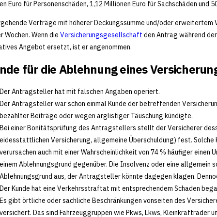
nen Euro für Personenschäden, 1,12 Millionen Euro für Sachschäden und 
gehende Verträge mit höherer Deckungssumme und/oder erweitertem Ve
er Wochen. Wenn die
Versicherungsgesellschaft
den Antrag während der 
atives Angebot ersetzt, ist er angenommen.
nde für die Ablehnung eines Versicherun
Der Antragsteller hat mit falschen Angaben operiert.
Der Antragsteller war schon einmal Kunde der betreffenden Versicherun
bezahlter Beiträge oder wegen arglistiger Täuschung kündigte.
Bei einer Bonitätsprüfung des Antragstellers stellt der Versicherer de
eidesstattlichen Versicherung, allgemeine Überschuldung) fest. Solche Ku
verursachen auch mit einer Wahrscheinlichkeit von 74 % häufiger einen U
einem Ablehnungsgrund gegenüber. Die Insolvenz oder eine allgemein sch
Ablehnungsgrund aus, der Antragsteller könnte dagegen klagen. Dennoc
Der Kunde hat eine Verkehrsstraftat mit entsprechendem Schaden begang
Es gibt örtliche oder sachliche Beschränkungen vonseiten des Versicher
versichert. Das sind Fahrzeuggruppen wie Pkws, Lkws, Kleinkrafträder u