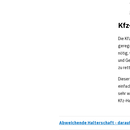
Kfz
Die Kf
gerege
nötig,
und Ge
zu ret
Dieser
einfac
sehr w
Kfz-Ha
Abweichende Halterschaft - darau