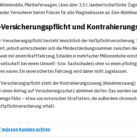
Wohnmobile, Mietlieferwagen, Lkws über 3,5 t, landwirtschaftliche Zug
jeder Versicherer bietet Policen für alle Wagnisklassen an. Eine Ablehnu
-Versicherungspflicht und Kontrahierun
z-Versicherungspflicht besteht hinsichtlich der Haftpflichtversicherung. 
lt, jedoch unterscheiden sich die Mindestdeckungssummen zwischen den e
 weil mit einem Kraftfahrzeug Schäden in mehrfacher Millionenhöhe entst
sellschaft bei einem Umwelt- bzw. Sachschaden) ohne so einen pflicht
ten wären. Ein unversichertes Fahrzeug wird daher nicht zugelassen.
 Versicherungspflicht steht der Kontrahierungszwang (Annahmezwang) 
h einen Antrag auf Versicherungsschutz ablehnen dürfen. Das würden sie 
enige Fälle – etwa von notorischen Straftätern, die außerdem chronisch
ftpflichtversicherung erhält.
f müssen Kunden achten