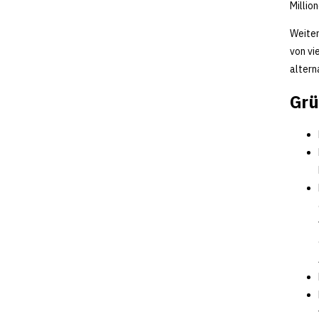
Millio
Weiter
von vi
altern
Grü