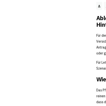
A
Abl
Hin
Für di
Versic
Antrag
oder g
Für Le
Szenar
Wie
Das Pf
reinen
dass d