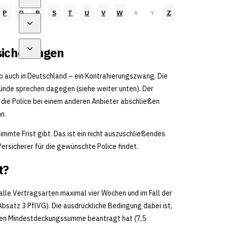
P
Q
R
S
T
U
V
W
X
Y
Z
rsicherungen
so auch in Deutschland – ein Kontrahierungszwang. Die
ünde sprechen dagegen (siehe weiter unten). Der
 die Police bei einem anderen Anbieter abschließen
n.
mmte Frist gibt. Das ist ein nicht auszuschließendes
ersicherer für die gewünschte Police findet.
t?
 alle Vertragsarten maximal vier Wochen und im Fall der
satz 3 PflVG). Die ausdrückliche Bedingung dabei ist,
ichen Mindestdeckungssumme beantragt hat (7,5