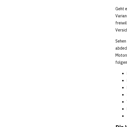
Geht e
Varian
freiwi
Versic
Sehen 
abdeck
Motorr
folge