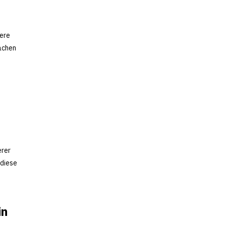
tere
achen
erer
 diese
in