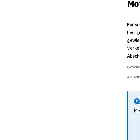
Mot
Für vi
hier g
gewiss
Verkeh
Absch
Geschr
Aktuali
Me