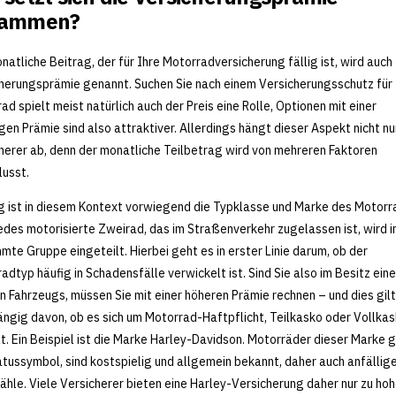
sammen?
natliche Beitrag, der für Ihre Motorradversicherung fällig ist, wird auch
herungsprämie genannt. Suchen Sie nach einem Versicherungsschutz für 
ad spielt meist natürlich auch der Preis eine Rolle, Optionen mit einer
gen Prämie sind also attraktiver. Allerdings hängt dieser Aspekt nicht n
herer ab, denn der monatliche Teilbetrag wird von mehreren Faktoren
lusst.
g ist in diesem Kontext vorwiegend die Typklasse und Marke des Motorr
edes motorisierte Zweirad, das im Straßenverkehr zugelassen ist, wird i
mte Gruppe eingeteilt. Hierbei geht es in erster Linie darum, ob der
adtyp häufig in Schadensfälle verwickelt ist. Sind Sie also im Besitz ein
n Fahrzeugs, müssen Sie mit einer höheren Prämie rechnen – und dies gilt
ngig davon, ob es sich um Motorrad-Haftpflicht, Teilkasko oder Vollka
t. Ein Beispiel ist die Marke Harley-Davidson. Motorräder dieser Marke 
atussymbol, sind kostspielig und allgemein bekannt, daher auch anfällige
ähle. Viele Versicherer bieten eine Harley-Versicherung daher nur zu ho