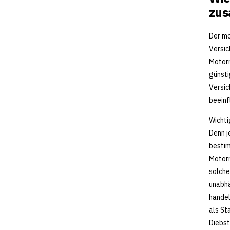
zu
Der mo
Versic
Motorr
günsti
Versic
beeinf
Wichti
Denn j
bestim
Motorr
solche
unabhä
handel
als St
Diebst