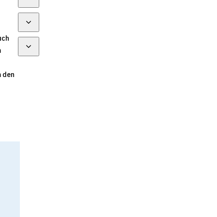
uch
m
m den