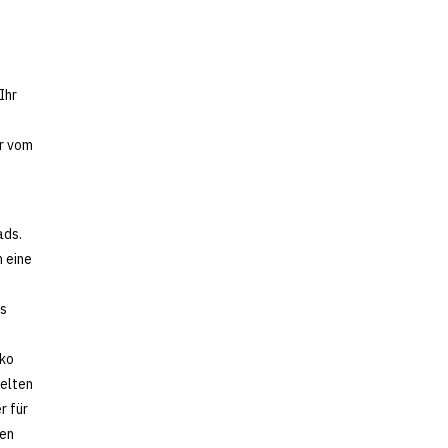
Ihr
ur vom
ads.
n eine
es
sko
gelten
r für
hen