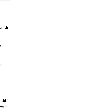
ürlich
n
e
icht-,
weils