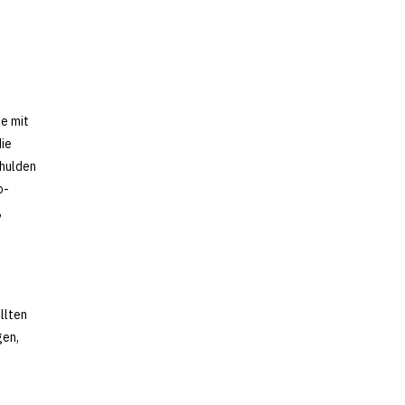
n
e mit
die
chulden
o-
,
e
llten
gen,