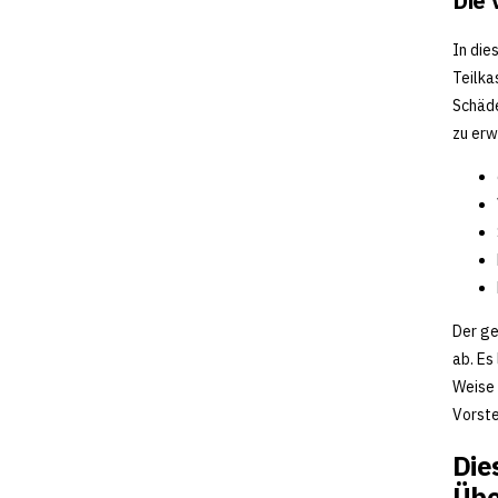
Die 
In die
Teilka
Schäde
zu erw
Der ge
ab. Es
Weise 
Vorste
Die
Übe