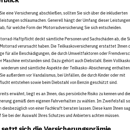
Sie eine Versicherung abschließen, sollten Sie sich über die inkludierten
leistungen schlaumachen. Generell hängt der Umfang dieser Leistunge
ab, für welche Form der Motorradversicherung Sie sich entscheiden.
torrad-Haftpflicht deckt sämtliche Personen und Sachschäden ab, die Si
Motorrad verursacht haben. Die Teilkaskoversicherung erstattet Ihnen 
ge für alle Beschädigungen, die durch Umweltfaktoren oder Fremdvers
er Maschine entstanden sind. Dazu gehört auch Diebstahl. Beim Vollkask
 wiederum sind sämtliche Aspekte der Teilkasko-Absicherung enthalten
Sie außerdem vor Vandalismus, bei Unfällen, die durch Kinder oder mit
flucht entstehen sowie beim Diebstahl von Benzin geschützt sind.
reits erwähnt, liegt es an Ihnen, das persönliche Risiko zu kennen und di
herung gemäß dem eigenen Fahrverhalten zu wählen. Im Zweifelsfall so
ch diesbezüglich von einer Fachkraft beraten lassen. Diese kann Ihnen sa
 Sie bei der Auswahl Ihres Schutzes und Anbieters achten müssen.
 setzt sich die Versicherungsprämie