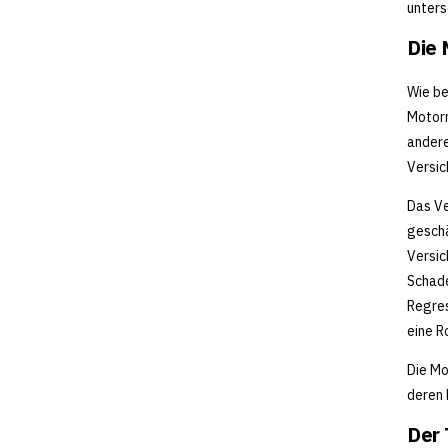
unters
Die 
Wie be
Motorr
andere
Versi
Das Ve
geschä
Versic
Schade
Regres
eine Ro
Die Mo
deren 
Der 