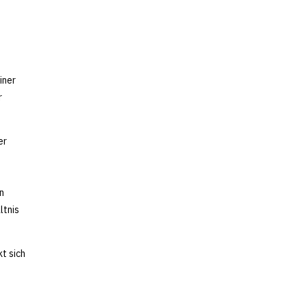
iner
r
er
n
ltnis
t sich