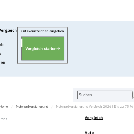
Vergleich
Ortskennzeichen eingeben
eln
Vergleich starten
o
zen
Home
Motorradversicherung
Motorradversicherung Vergleich 2026 | Bis zu 75 %
Vergleich
arenz
Auto