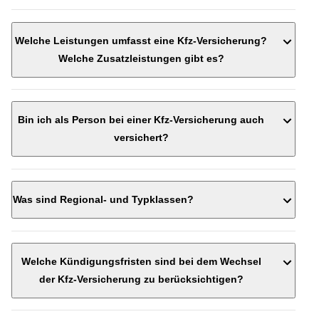
Welche Leistungen umfasst eine Kfz-Versicherung?
Welche Zusatzleistungen gibt es?
Bin ich als Person bei einer Kfz-Versicherung auch
Garage oder Stellplatz
versichert?
Laufleistung
Zahl der Nutzer
Wohnort
Was sind Regional- und Typklassen?
Beruf
Familienstand und Kinder im Haushalt
Alter des Versicherungsnehmers
Dauer des Führerscheinbesitzes
Welche Kündigungsfristen sind bei dem Wechsel
Alter des Fahrzeugs
der Kfz-Versicherung zu berücksichtigen?
Punktestand in Flensburg