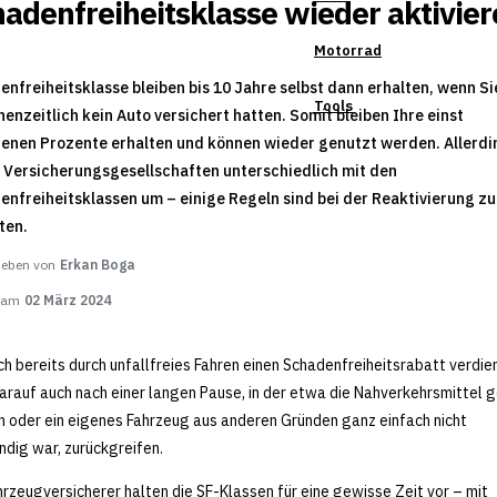
adenfreiheitsklasse wieder aktivie
Motorrad
nfreiheitsklasse bleiben bis 10 Jahre selbst dann erhalten, wenn Si
Tools
enzeitlich kein Auto versichert hatten. Somit bleiben Ihre einst
renen Prozente erhalten und können wieder genutzt werden. Allerdi
 Versicherungsgesellschaften unterschiedlich mit den
nfreiheitsklassen um – einige Regeln sind bei der Reaktivierung zu
ten.
ieben von
Erkan Boga
t am
02 März 2024
ch bereits durch unfallfreies Fahren einen Schadenfreiheitsrabatt verdien
arauf auch nach einer langen Pause, in der etwa die Nahverkehrsmittel 
 oder ein eigenes Fahrzeug aus anderen Gründen ganz einfach nicht
dig war, zurückgreifen.
hrzeugversicherer halten die SF-Klassen für eine gewisse Zeit vor – mit