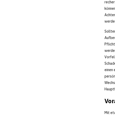
recher
können
Achten
werden
Sollte
Aufbew
Pflich
werden
Vorfel
Schade
einen 
persön
Wechse
Hauptf
Vor
Mit et