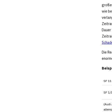
großen
wie be
verlan
Zeitra
Dauer 
Zeitra
Schade
Die Re
enorm
Beisp
SF 11
SF 1/
(Audi 
allein