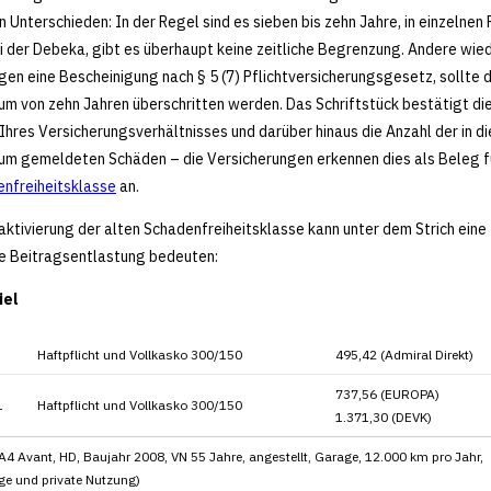
 Unterschieden: In der Regel sind es sieben bis zehn Jahre, in einzelnen F
i der Debeka, gibt es überhaupt keine zeitliche Begrenzung. Andere wi
gen eine Bescheinigung nach § 5 (7) Pflichtversicherungsgesetz, sollte 
um von zehn Jahren überschritten werden. Das Schriftstück bestätigt di
Ihres Versicherungsverhältnisses und darüber hinaus die Anzahl der in d
um gemeldeten Schäden – die Versicherungen erkennen dies als Beleg f
nfreiheitsklasse
an.
aktivierung der alten Schadenfreiheitsklasse kann unter dem Strich eine
e Beitragsentlastung bedeuten:
iel
Haftpflicht und Vollkasko 300/150
495,42 (Admiral Direkt)
737,56 (EUROPA)
1
Haftpflicht und Vollkasko 300/150
1.371,30 (DEVK)
A4 Avant, HD, Baujahr 2008, VN 55 Jahre, angestellt, Garage, 12.000 km pro Jahr,
ige und private Nutzung)