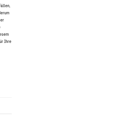
ällen,
ederum
der
e
iesem
ür Ihre