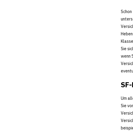
Schon 
unters
Versic
Heben 
Klasse
Sie si
wenn S
Versic
eventu
SF-
Um all
Sie vo
Versic
Versic
beispi