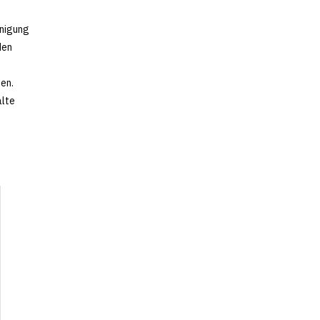
inigung
den
en.
alte