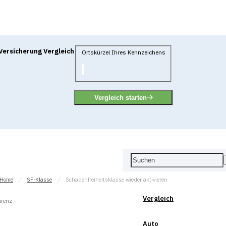
Versicherung Vergleich
Ortskürzel Ihres Kennzeichens
Vergleich starten
Home
SF-Klasse
Schadenfreiheitsklasse wieder aktivieren
Vergleich
arenz
Auto