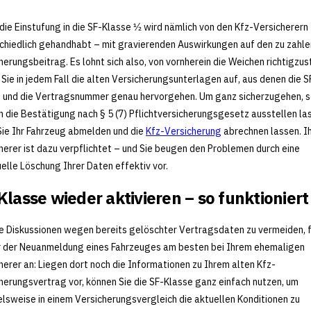
die Einstufung in die SF-Klasse 1⁄2 wird nämlich von den Kfz-Versicherern
chiedlich gehandhabt – mit gravierenden Auswirkungen auf den zu zahl
herungsbeitrag. Es lohnt sich also, von vornherein die Weichen richtigzus
Sie in jedem Fall die alten Versicherungsunterlagen auf, aus denen die S
 und die Vertragsnummer genau hervorgehen. Um ganz sicherzugehen, s
ch die Bestätigung nach § 5 (7) Pflichtversicherungsgesetz ausstellen la
ie Ihr Fahrzeug abmelden und die
Kfz-Versicherung
abrechnen lassen. I
herer ist dazu verpflichtet – und Sie beugen den Problemen durch eine
elle Löschung Ihrer Daten effektiv vor.
Klasse wieder aktivieren – so funktioniert
e Diskussionen wegen bereits gelöschter Vertragsdaten zu vermeiden, 
r der Neuanmeldung eines Fahrzeuges am besten bei Ihrem ehemaligen
herer an: Liegen dort noch die Informationen zu Ihrem alten Kfz-
herungsvertrag vor, können Sie die SF-Klasse ganz einfach nutzen, um
elsweise in einem Versicherungsvergleich die aktuellen Konditionen zu