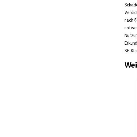
Schade
Versic
nach §
notwen
Nutzun
Erkund
SF-Kla
Wei