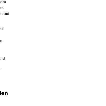
ssen
en.
geräumt
zur
er
chst
r
den