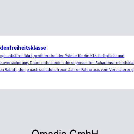
denfreiheitsklasse
ge unfallfrei fährt, profitiert bei der Prämie für die Kfz-Haftpflicht und
skoversicherung. Dabei entscheiden die sogenannten Schadensfreiheitskl
en Rabatt, der je nach schadensfreien Jahren Fahrpraxis vom Versicherer 