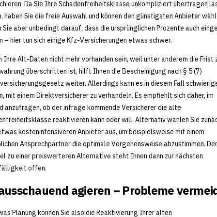
chieren. Da Sie Ihre Schadenfreiheitsklasse unkompliziert übertragen la
, haben Sie die freie Auswahl und können den günstigsten Anbieter wähl
 Sie aber unbedingt darauf, dass die ursprünglichen Prozente auch ein
 – hier tun sich einige Kfz-Versicherungen etwas schwer.
n Ihre Alt-Daten nicht mehr vorhanden sein, weil unter anderem die Frist 
ahrung überschritten ist, hilft Ihnen die Bescheinigung nach § 5 (7)
tversicherungsgesetz weiter. Allerdings kann es in diesem Fall schwierig
, mit einem Direktversicherer zu verhandeln. Es empfiehlt sich daher, im
d anzufragen, ob der infrage kommende Versicherer die alte
nfreiheitsklasse reaktivieren kann oder will. Alternativ wählen Sie zunä
etwas kostenintensiveren Anbieter aus, um beispielsweise mit einem
lichen Ansprechpartner die optimale Vorgehensweise abzustimmen. De
l zu einer preiswerteren Alternative steht Ihnen dann zur nächsten
älligkeit offen.
ausschauend agieren – Probleme vermei
was Planung können Sie also die Reaktivierung Ihrer alten