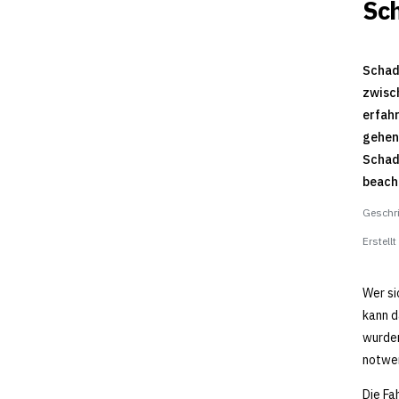
Sch
Schade
zwisch
erfah
gehen
Schade
beach
Geschr
Erstell
Wer si
kann d
wurden
notwen
Die Fa