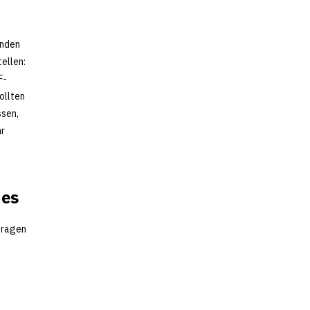
enden
tellen:
F-
ollten
ssen,
hr
 es
fragen