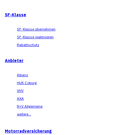
SF-Klasse
SF-Klasse übernehmen
SF-Klasse reaktivieren
Rabattschutz
Anbieter
Allianz
HUK Coburg
VHV
AXA
R+V Allgemeine
weitere...
Motorradversicherung