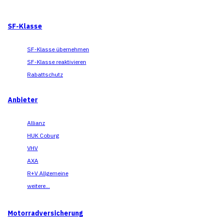
SF-Klasse
SF-Klasse übernehmen
SF-Klasse reaktivieren
Rabattschutz
Anbieter
Allianz
HUK Coburg
VHV
AXA
R+V Allgemeine
weitere...
Motorradversicherung