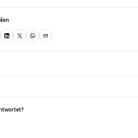
ilen
antwortet?