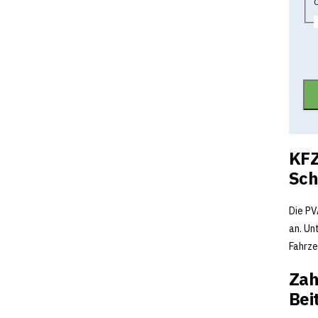
O
KFZ
Sch
Die PV
an. Un
Fahrze
Zah
Bei