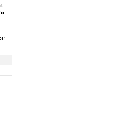
it
für
der