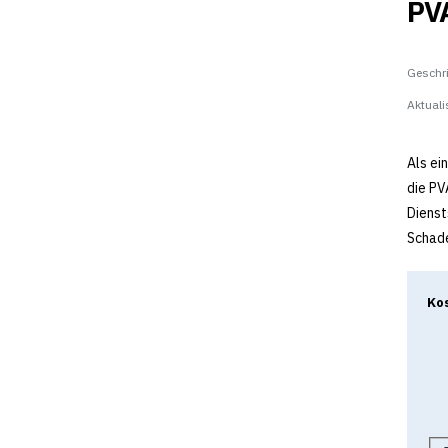
PVA
Geschr
Aktuali
Als ei
die PV
Dienst
Schade
Kos