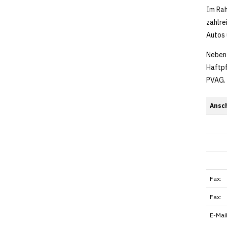
Im Rah
zahlre
Autos 
Neben 
Haftpf
PVAG.
Ansch
Fax:
Fax:
E-Mail