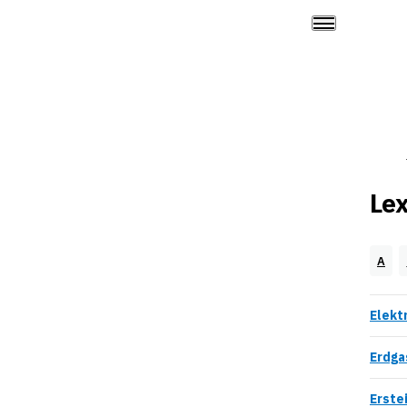
Lex
A
Elekt
Erdga
Erste