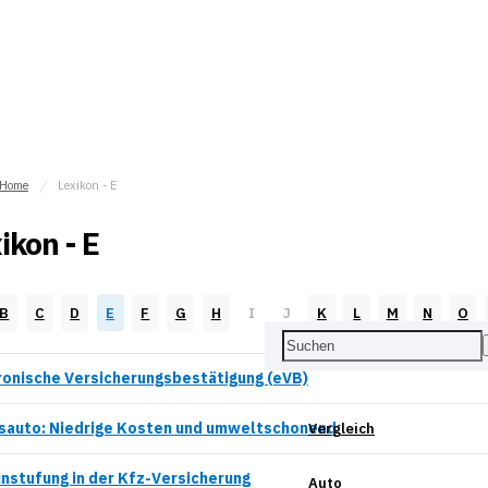
Home
Lexikon - E
ikon - E
B
C
D
E
F
G
H
I
J
K
L
M
N
O
ronische Versicherungsbestätigung (eVB)
sauto: Niedrige Kosten und umweltschonend
Vergleich
instufung in der Kfz-Versicherung
Auto