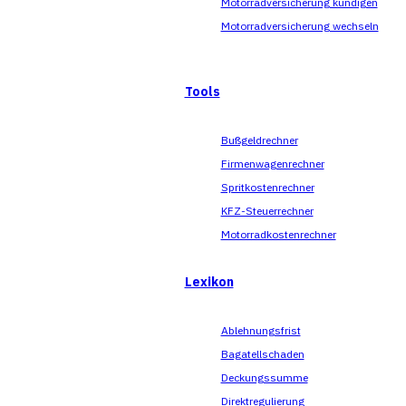
Motorradversicherung kündigen
Motorradversicherung wechseln
Tools
Bußgeldrechner
Firmenwagenrechner
Spritkostenrechner
KFZ-Steuerrechner
Motorradkostenrechner
Lexikon
Ablehnungsfrist
Bagatellschaden
Deckungssumme
Direktregulierung