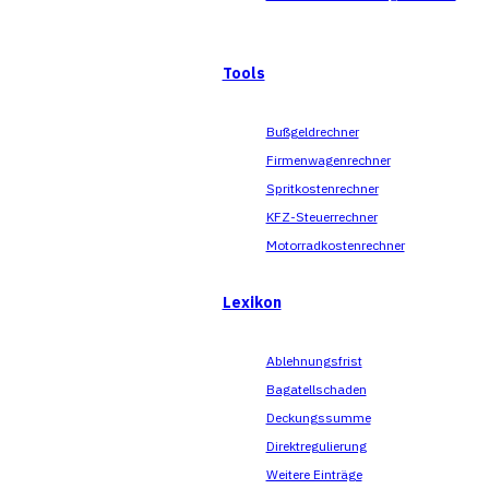
Tools
Bußgeldrechner
Firmenwagenrechner
Spritkostenrechner
KFZ-Steuerrechner
Motorradkostenrechner
Lexikon
Ablehnungsfrist
Bagatellschaden
Deckungssumme
Direktregulierung
Weitere Einträge