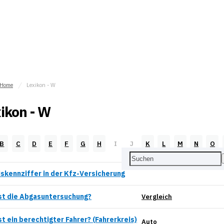
Home
Lexikon - W
ikon - W
B
C
D
E
F
G
H
I
J
K
L
M
N
O
skennziffer in der Kfz-Versicherung
st die Abgasuntersuchung?
Vergleich
st ein berechtigter Fahrer? (Fahrerkreis)
Auto