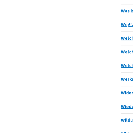
Was i
Wegfa
Welch
Welch
Welch
Werks
Wider
Wiede
Wildu