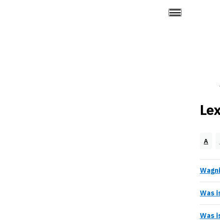
Lex
A
Wagni
Was i
Was i