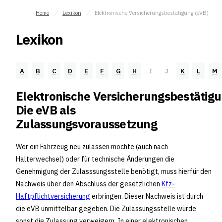
Home
Lexikon
Elektronische Versicherungsbestätigung (eVB)
Lexikon
A
B
C
D
E
F
G
H
I
J
K
L
M
Elektronische Versicherungsbestätigu
Die eVB als
Zulassungsvoraussetzung
Wer ein Fahrzeug neu zulassen möchte (auch nach
Halterwechsel) oder für technische Änderungen die
Genehmigung der Zulasssungsstelle benötigt, muss hierfür den
Nachweis über den Abschluss der gesetzlichen
Kfz-
Haftpflichtversicherung
erbringen. Dieser Nachweis ist durch
die eVB unmittelbar gegeben. Die Zulassungsstelle würde
sonst die Zulassung verweigern. In einer elektronischen