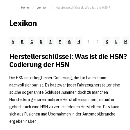
Home
Lexikon
Herstellerschlüssel: Was ist die HSN?
Lexikon
A
B
C
D
E
F
G
H
I
J
K
L
M
Herstellerschlüssel: Was ist die HSN?
Codierung der HSN
Die HSN unterliegt einer Codierung, die für Laien kaum
nachvollziehbar ist. Es hat zwar jeder Fahrzeughersteller eine
solche sogenannte Schlüsselnummer, doch zu manchen
Herstellern gehören mehrere Herstellernummern, mitunter
gehört auch eine HSN zu verschiedenen Herstellern. Das kann
sich aus Fusionen und Übernahmen in der Automobilbranche
ergeben haben.