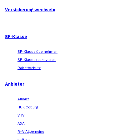
Versicherung wechseln
SF-Klasse
SF-Klasse übernehmen
SF-Klasse reaktivieren
Rabattschutz
Anbieter
Allianz
HUK Coburg
VHV
AXA
R+V Allgemeine
weitere...