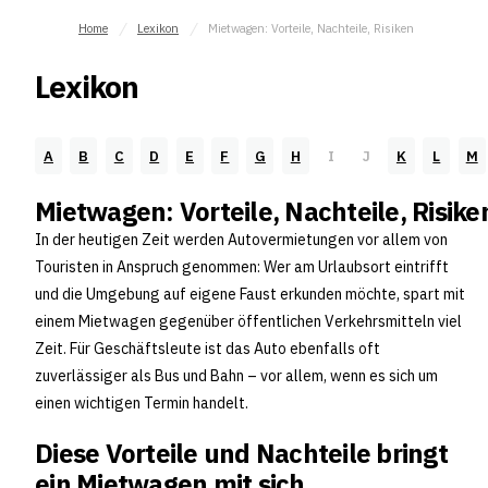
Home
Lexikon
Mietwagen: Vorteile, Nachteile, Risiken
Lexikon
A
B
C
D
E
F
G
H
I
J
K
L
M
Mietwagen: Vorteile, Nachteile, Risike
In der heutigen Zeit werden Autovermietungen vor allem von
Touristen in Anspruch genommen: Wer am Urlaubsort eintrifft
und die Umgebung auf eigene Faust erkunden möchte, spart mit
einem Mietwagen gegenüber öffentlichen Verkehrsmitteln viel
Zeit. Für Geschäftsleute ist das Auto ebenfalls oft
zuverlässiger als Bus und Bahn – vor allem, wenn es sich um
einen wichtigen Termin handelt.
Diese Vorteile und Nachteile bringt
ein Mietwagen mit sich