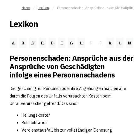
Home
Lexikon
Personenschaden: Ansprüche aus der Kfz-Haftpflic
Lexikon
A
B
C
D
E
F
G
H
I
J
K
L
M
Personenschaden: Ansprüche aus der 
Ansprüche von Geschädigten
infolge eines Personenschadens
Die geschädigten Personen oder ihre Angehörigen machen alle
durch die Folgen des Unfalls verursachten Kosten beim
Unfallverursacher geltend. Das sind:
Heilungskosten
Rehabilitation
Verdienstausfall bis zur vollständigen Genesung