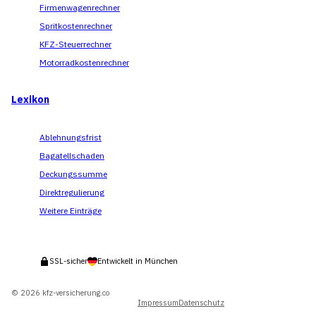
Firmenwagenrechner
Spritkostenrechner
KFZ-Steuerrechner
Motorradkostenrechner
Lexikon
Ablehnungsfrist
Bagatellschaden
Deckungssumme
Direktregulierung
Weitere Einträge
SSL-sicher
Entwickelt in München
© 2026 kfz-versicherung.co
Impressum
Datenschutz