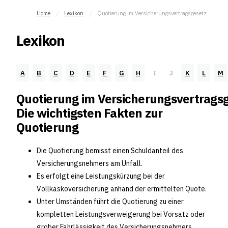
Home
Lexikon
Quotierung im Versicherungsvertragsgesetz
Lexikon
A
B
C
D
E
F
G
H
I
J
K
L
M
Quotierung im Versicherungsvertrags
Die wichtigsten Fakten zur
Quotierung
Die Quotierung bemisst einen Schuldanteil des
Versicherungsnehmers am Unfall.
Es erfolgt eine Leistungskürzung bei der
Vollkaskoversicherung anhand der ermittelten Quote.
Unter Umständen führt die Quotierung zu einer
kompletten Leistungsverweigerung bei Vorsatz oder
grober Fahrlässigkeit des Versicherungsnehmers.