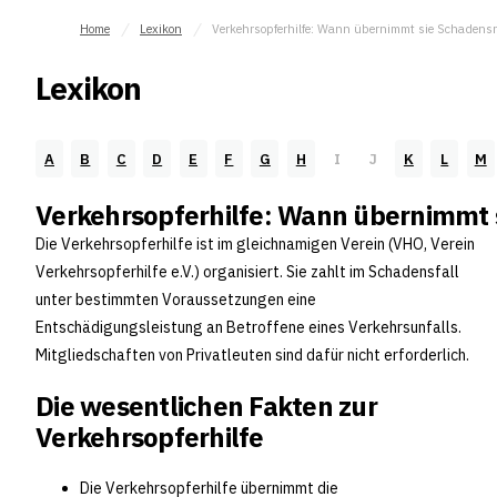
Home
Lexikon
Lexikon
A
B
C
D
E
F
G
H
I
J
K
L
M
Verkehrsopferhilfe: Wann übernimmt 
Die Verkehrsopferhilfe ist im gleichnamigen Verein (VHO, Verein
Verkehrsopferhilfe e.V.) organisiert. Sie zahlt im Schadensfall
unter bestimmten Voraussetzungen eine
Entschädigungsleistung an Betroffene eines Verkehrsunfalls.
Mitgliedschaften von Privatleuten sind dafür nicht erforderlich.
Die wesentlichen Fakten zur
Verkehrsopferhilfe
Die Verkehrsopferhilfe übernimmt die