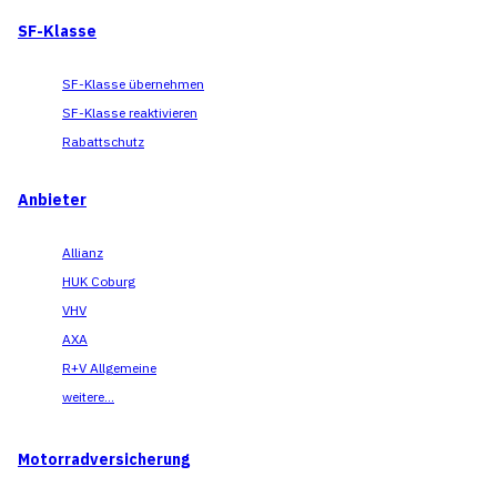
SF-Klasse
SF-Klasse übernehmen
SF-Klasse reaktivieren
Rabattschutz
Anbieter
Allianz
HUK Coburg
VHV
AXA
R+V Allgemeine
weitere...
Motorradversicherung