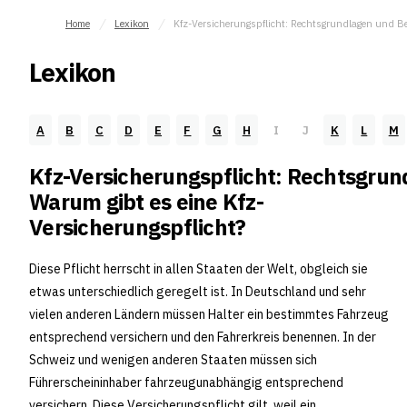
Home
Lexikon
Kfz-Versicherungspflicht: Rechtsgrundlagen und Be
Lexikon
A
B
C
D
E
F
G
H
I
J
K
L
M
Kfz-Versicherungspflicht: Rechtsgrun
Warum gibt es eine Kfz-
Versicherungspflicht?
Diese Pflicht herrscht in allen Staaten der Welt, obgleich sie
etwas unterschiedlich geregelt ist. In Deutschland und sehr
vielen anderen Ländern müssen Halter ein bestimmtes Fahrzeug
entsprechend versichern und den Fahrerkreis benennen. In der
Schweiz und wenigen anderen Staaten müssen sich
Führerscheininhaber fahrzeugunabhängig entsprechend
versichern. Diese Versicherungspflicht gilt, weil ein