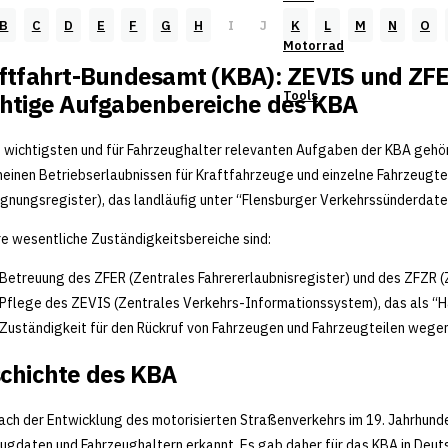
B
C
D
E
F
G
H
I
J
K
L
M
N
O
Motorrad
ftfahrt-Bundesamt (KBA): ZEVIS und ZF
Tools
htige Aufgabenbereiche des KBA
 wichtigsten und für Fahrzeughalter relevanten Aufgaben der KBA gehö
einen Betriebserlaubnissen für Kraftfahrzeuge und einzelne Fahrzeugt
ignungsregister), das landläufig unter “Flensburger Verkehrssünderdatei
e wesentliche Zuständigkeitsbereiche sind:
Betreuung des ZFER (Zentrales Fahrererlaubnisregister) und des ZFZR (
Pflege des ZEVIS (Zentrales Verkehrs-Informationssystem), das als “Ha
Zuständigkeit für den Rückruf von Fahrzeugen und Fahrzeugteilen wege
chichte des KBA
ach der Entwicklung des motorisierten Straßenverkehrs im 19. Jahrhund
ugdaten und Fahrzeughaltern erkannt. Es gab daher für das KBA in Deut