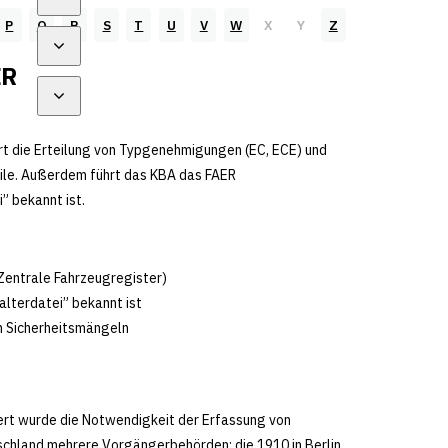
P
Q
R
S
T
U
V
W
X
Y
Z
ER
rt die Erteilung von Typgenehmigungen (EC, ECE) und
eile. Außerdem führt das KBA das FAER
” bekannt ist.
Zentrale Fahrzeugregister)
lterdatei” bekannt ist
n Sicherheitsmängeln
ert wurde die Notwendigkeit der Erfassung von
schland mehrere Vorgängerbehörden: die 1910 in Berlin