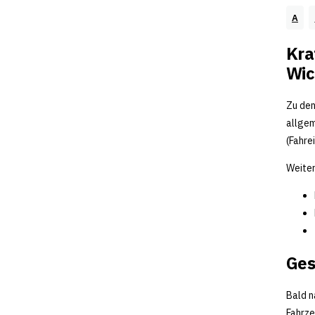
A
Kra
Wic
Zu den
allgem
(Fahre
Weiter
Ges
Bald n
Fahrze