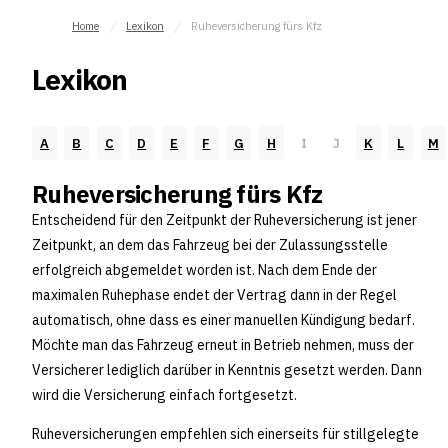
Home
Lexikon
Ruheversicherung fürs Kfz
Lexikon
A
B
C
D
E
F
G
H
I
J
K
L
M
Ruheversicherung fürs Kfz
Entscheidend für den Zeitpunkt der Ruheversicherung ist jener
Zeitpunkt, an dem das Fahrzeug bei der Zulassungsstelle
erfolgreich abgemeldet worden ist. Nach dem Ende der
maximalen Ruhephase endet der Vertrag dann in der Regel
automatisch, ohne dass es einer manuellen Kündigung bedarf.
Möchte man das Fahrzeug erneut in Betrieb nehmen, muss der
Versicherer lediglich darüber in Kenntnis gesetzt werden. Dann
wird die Versicherung einfach fortgesetzt.
Ruheversicherungen empfehlen sich einerseits für stillgelegte