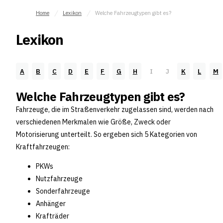
Home
Lexikon
Welche Fahrzeugtypen gibt es?
Lexikon
A
B
C
D
E
F
G
H
I
J
K
L
M
Welche Fahrzeugtypen gibt es?
Fahrzeuge, die im Straßenverkehr zugelassen sind, werden nach
verschiedenen Merkmalen wie Größe, Zweck oder
Motorisierung unterteilt. So ergeben sich 5 Kategorien von
Kraftfahrzeugen:
PKWs
Nutzfahrzeuge
Sonderfahrzeuge
Anhänger
Krafträder